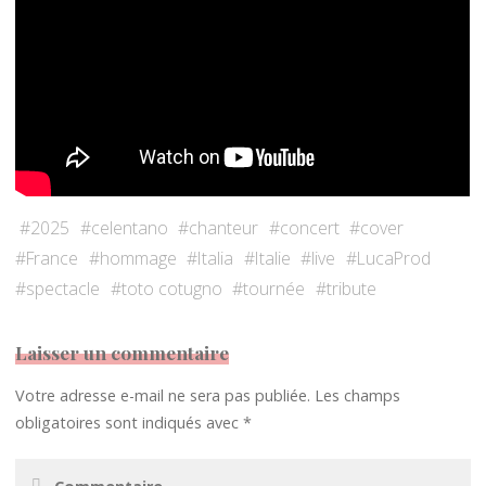
#
2025
#
celentano
#
chanteur
#
concert
#
cover
#
France
#
hommage
#
Italia
#
Italie
#
live
#
LucaProd
#
spectacle
#
toto cotugno
#
tournée
#
tribute
Laisser un commentaire
Votre adresse e-mail ne sera pas publiée.
Les champs
obligatoires sont indiqués avec
*