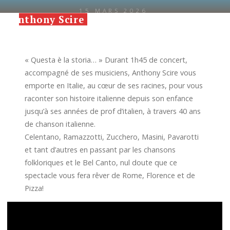
Aller
15 MARS 2026
Anthony Scire
au
contenu
« Questa è la storia… » Durant 1h45 de concert,
Anthony Scire
accompagné de ses musiciens, Anthony Scire vous
emporte en Italie, au cœur de ses racines, pour vous
raconter son histoire italienne depuis son enfance
jusqu’à ses années de prof d’italien, à travers 40 ans
de chanson italienne.
Celentano, Ramazzotti, Zucchero, Masini, Pavarotti
et tant d’autres en passant par les chansons
folkloriques et le Bel Canto, nul doute que ce
spectacle vous fera rêver de Rome, Florence et de
Pizza!