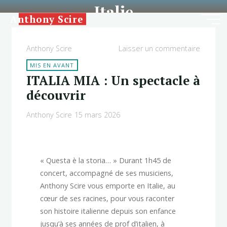
Italie
Aller
Anthony Scire
au
contenu
Anthony Scire
Laisser un commentaire
MIS EN AVANT
ITALIA MIA : Un spectacle à
découvrir
Anthony Scire
15 mars 2026
« Questa è la storia… » Durant 1h45 de
concert, accompagné de ses musiciens,
Anthony Scire vous emporte en Italie, au
cœur de ses racines, pour vous raconter
son histoire italienne depuis son enfance
jusqu’à ses années de prof d’italien, à