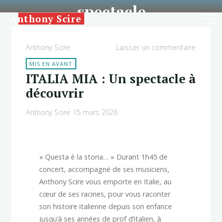
spectacle
Aller
Anthony Scire
au
contenu
Anthony Scire
Laisser un commentaire
MIS EN AVANT
ITALIA MIA : Un spectacle à
découvrir
Anthony Scire
15 mars 2026
« Questa è la storia… » Durant 1h45 de
concert, accompagné de ses musiciens,
Anthony Scire vous emporte en Italie, au
cœur de ses racines, pour vous raconter
son histoire italienne depuis son enfance
jusqu’à ses années de prof d’italien, à