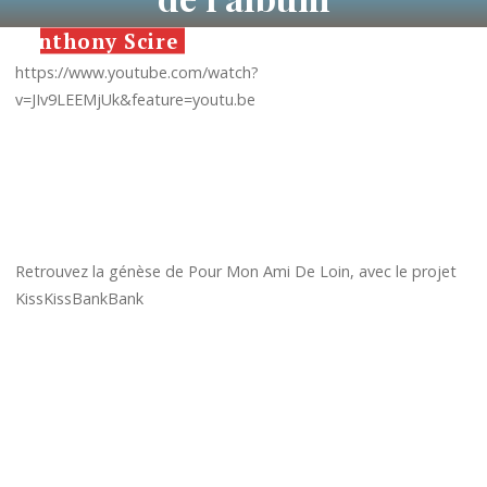
Aller
Anthony Scire
au
1 JUIN 2016
contenu
https://www.youtube.com/watch?
v=JIv9LEEMjUk&feature=youtu.be
Anthony Scire
Retrouvez la génèse de Pour Mon Ami De Loin, avec le projet
KissKissBankBank